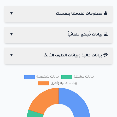
👤 معلومات تقدمها بنفسك
▼
هي أي معلومات تعريفية تقدمها لنا طواعية، مثل اسمك
وبريدك الإلكتروني ورقم هاتفك عند التسجيل أو المشاركة
💻 بيانات تُجمع تلقائياً
▼
في أنشطة الموقع.
المعلومات التي تجمعها خوادمنا تلقائيًا عند زيارتك
للموقع، مثل عنوان IP ونوع المتصفح ونظام التشغيل
💳 بيانات مالية وبيانات الطرف الثالث
▼
والصفحات التي قمت بزيارتها.
قد نجمع بيانات مالية عند الشراء، والتي تتم معالجتها
بشكل آمن عبر شركائنا. قد نجمع أيضًا بيانات من خدمات
الطرف الثالث (مثل Google أو Facebook) إذا قمت بربط
حسابك.